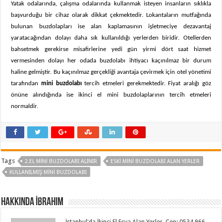
Yatak odalarında, çalışma odalarında kullanmak isteyen insanların sıklıkla
başvurduğu bir cihaz olarak dikkat çekmektedir. Lokantaların mutfağında
bulunan buzdolapları ise alan kaplamasının işletmeciye dezavantaj
yaratacağından dolayı daha sık kullanıldığı yerlerden biridir. Otellerden
bahsetmek gerekirse misafirlerine yedi gün yirmi dört saat hizmet
vermesinden dolayı her odada buzdolabı ihtiyacı kaçınılmaz bir durum
haline gelmiştir. Bu kaçınılmaz gerçekliği avantaja çevirmek için otel yönetimi
tarafından
mini buzdolabı
tercih etmeleri gerekmektedir. Fiyat aralığı göz
önüne alındığında ise ikinci el mini buzdolaplarının tercih etmeleri
normaldir.
Tags
2.EL MINI BUZDOLABI ALINIR
ESKI MINI BUZDOLABI ALAN YERLER
KULLANILMIŞ MINI BUZDOLABI
Hakkında İbrahim