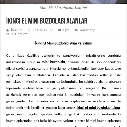
Spot Mini Buzdolabı Alan Yer
İkinci El Mini Buzdolabı Alanlar
İbrahim
27 Mayıs 2017
Eşya
Yorum yap
5,415 Views
İkinci El Mini Buzdolabı Alım ve Satımı
Günümüzde özellikle otellerin ve pansiyonların misafirlerine sunduğu
imkanlardan biri olan
mini buzdolabı
, piyasası itibarı ile son dönemlerin
dikkat çekici artışına sahiptir. Mesela her ortamda kullanılabilecek kapasiteye
sahip olan mini buzdolapları kapladıkları alan bakımından kullanışlı hale
gelmektedir. İkinci el piyasasının da bulunduğu bu sektörde alıcı grubunun
tepesinde işletmecilerin olduğu yadsınamaz bir gerçektir. Bu durumu
açıklamak gerekirse otel odalarında ki buzdolabı ihtiyacını karşılanması
gerektiğinden bu durumu en az alan kaplayanı ve modern olanı ile
değerlendirmek istedikleri gözden kaçırılamaz.
İkinci el mini buzdolabı alımı
,
gerek maddi açıdan gerekse kullanışlılığı bakımından sıfır üretimde ki
buzdolaplarından çok fazla bir ayrımı yoktur. Elbette ki mini buzdolaplarının