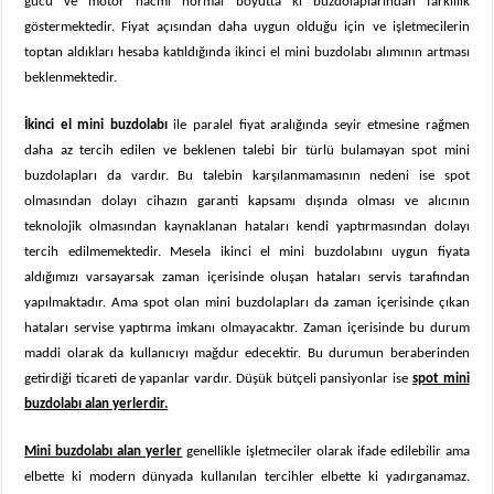
gücü ve motor hacmi normal boyutta ki buzdolaplarından farklılık
göstermektedir. Fiyat açısından daha uygun olduğu için ve işletmecilerin
toptan aldıkları hesaba katıldığında ikinci el mini buzdolabı alımının artması
beklenmektedir.
İkinci el
mini buzdolabı
ile paralel fiyat aralığında seyir etmesine rağmen
daha az tercih edilen ve beklenen talebi bir türlü bulamayan spot mini
buzdolapları da vardır. Bu talebin karşılanmamasının nedeni ise spot
olmasından dolayı cihazın garanti kapsamı dışında olması ve alıcının
teknolojik olmasından kaynaklanan hataları kendi yaptırmasından dolayı
tercih edilmemektedir. Mesela ikinci el mini buzdolabını uygun fiyata
aldığımızı varsayarsak zaman içerisinde oluşan hataları servis tarafından
yapılmaktadır. Ama spot olan mini buzdolapları da zaman içerisinde çıkan
hataları servise yaptırma imkanı olmayacaktır. Zaman içerisinde bu durum
maddi olarak da kullanıcıyı mağdur edecektir. Bu durumun beraberinden
getirdiği ticareti de yapanlar vardır. Düşük bütçeli pansiyonlar ise
spot mini
buzdolabı alan yerlerdir.
Mini buzdolabı alan yerler
genellikle işletmeciler olarak ifade edilebilir ama
elbette ki modern dünyada kullanılan tercihler elbette ki yadırganamaz.