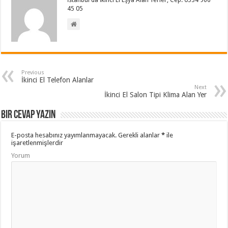
İstanbul'da İkinci El Eşya Alan Yerler, Cep: 0534 966
45 05
Previous
İkinci El Telefon Alanlar
Next
İkinci El Salon Tipi Klima Alan Yer
Bir cevap yazın
E-posta hesabınız yayımlanmayacak.
Gerekli alanlar
*
ile
işaretlenmişlerdir
Yorum