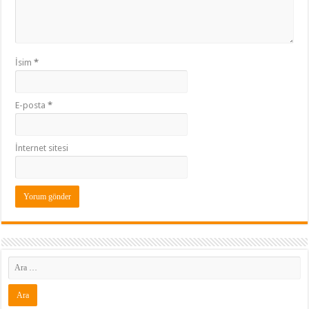
İsim
*
E-posta
*
İnternet sitesi