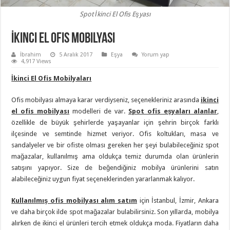
Spot İkinci El Ofis Eşyası
İkinci El Ofis Mobilyası
İbrahim
5 Aralık 2017
Eşya
Yorum yap
4,917 Views
İkinci El Ofis Mobilyaları
Ofis mobilyası almaya karar verdiyseniz, seçenekleriniz arasında
ikinci
el ofis mobilyası
modelleri de var.
Spot ofis eşyaları alanlar
,
özellikle de büyük şehirlerde yaşayanlar için şehrin birçok farklı
ilçesinde ve semtinde hizmet veriyor. Ofis koltukları, masa ve
sandalyeler ve bir ofiste olması gereken her şeyi bulabileceğiniz spot
mağazalar, kullanılmış ama oldukça temiz durumda olan ürünlerin
satışını yapıyor. Size de beğendiğiniz mobilya ürünlerini satın
alabileceğiniz uygun fiyat seçeneklerinden yararlanmak kalıyor.
Kullanılmış ofis mobilyası alım satım
için İstanbul, İzmir, Ankara
ve daha birçok ilde spot mağazalar bulabilirsiniz. Son yıllarda, mobilya
alırken de ikinci el ürünleri tercih etmek oldukça moda. Fiyatların daha