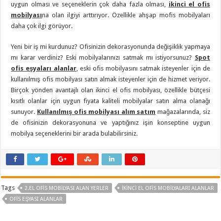
uygun olması ve seçeneklerin çok daha fazla olması,
ikinci el ofis
mobilyası
na olan ilgiyi arttırıyor. Özellikle ahşap mofis mobilyaları
daha çok ilgi görüyor.
Yeni bir iş mi kurdunuz? Ofisinizin dekorasyonunda değişiklik yapmaya
mı karar verdiniz? Eski mobilyalarınızı satmak mı istiyorsunuz?
Spot
ofis eşyaları alanlar
, eski ofis mobilyasını satmak isteyenler için de
kullanılmış ofis mobilyası satın almak isteyenler için de hizmet veriyor.
Birçok yönden avantajlı olan ikinci el ofis mobilyası, özellikle bütçesi
kısıtlı olanlar için uygun fiyata kaliteli mobilyalar satın alma olanağı
sunuyor.
Kullanılmış ofis mobilyası alım satım
mağazalarında, siz
de ofisinizin dekorasyonuna ve yaptığınız işin konseptine uygun
mobilya seçeneklerini bir arada bulabilirsiniz.
Tags
2.EL OFIS MOBILYASI ALAN YERLER
İKINCI EL OFIS MOBILYALARI ALANLAR
OFIS EŞYASI ALANLAR