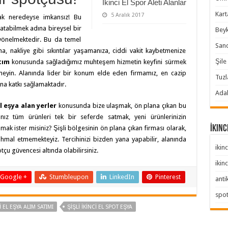
İkinci El Spor Aleti Alanlar
Karta
5 Aralık 2017
mak neredeyse imkansız! Bu
satabilmek adına bireysel bir
Beyk
yönelmektedir. Bu da temel
Sanc
ına, nakliye gibi sıkıntılar yaşamanıza, ciddi vakit kaybetmenize
Şile 
tım
konusunda sağladığımız muhteşem hizmetin keyfini sürmek
meyin. Alanında lider bir konum elde eden firmamız, en cazip
Tuzl
na katkı sağlamaktadır.
Adal
el eşya alan yerler
konusunda bize ulaşmak, ön plana çıkan bu
ğınız tüm ürünleri tek bir seferde satmak, yeni ürünlerinizin
İkinc
ak ister misiniz? Şişli bölgesinin ön plana çıkan firması olarak,
ihmal etmemekteyiz. Tercihinizi bizden yana yapabilir, alanında
ikinc
otçu güvencesi altında olabilirsiniz.
ikinc
Google +
Stumbleupon
LinkedIn
Pinterest
anti
spo
I EL EŞYA ALIM SATIMI
ŞIŞLI İKINCI EL SPOT EŞYA