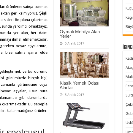
arı ürünlerini satışa sunmak
Küçü
nmaktan geri kalmıyoruz.
Şişli
Kağı
a sizleri ön plana çıkartmak
onusunda yardımcı olmaktayız.
Büyü
Oymalı Mobilya Alan
numda yer alan, her daim
Yerler
sunmayı ihmal etmemektedir.
5 Aralık 2017
gereken beyaz eşyalarınızı,
İkinc
tıkla bize satma şansı elde
Kadı
Ataş
rçekleştirmek ve bu durumu
Malt
ibi günümüzde birçok kişi,
Klasik Yemek Odası
, zamanla çürümesine veya
Pend
Alanlar
 beyaz eşyalar, uzun süre
5 Aralık 2017
Sult
nılamaması gibi durumlarda
a çıkartmaktadır. Bu sebeple
Çekm
lir, kullanmadığınız ürünleri
Gebz
Üskü
ir spotçusu!
Ümra