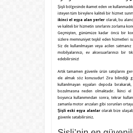
Şişli bölgesinde ikamet eden ve kullanmadıkl
isteyen tüm bireylere kaliteli bir hizmet su
ikinci el eşya alan yerler
olarak, bu aland
ve kaliteli bir hizmetin sınırlarını zorlama k
Geçmişten, günümüze kadar öncü bir ko
sizlere memnuniyet teşkil eden hizmetleri 
Siz de kullanılmayan veya acilen satmanız 
mobilyalarınızı, ev aksesuarlarınızı bir 
edebilirsiniz!
Artık tamamen güvenle ürün satışlarını ge
ele almak söz konusudur! Zira bilindiği g
kullanılmayan eşyaları depoda bırakarak
bozulmasına neden olmaktadır. İkinci el
boyunca kullanımından sonra, tekrar kulla
zamanla motor arızaları gibi sorunları ortay
Şişli eski eşya alanlar
olarak bize ulaşabi
güvenle satabilirsiniz.
Şişli’nin en güvenil