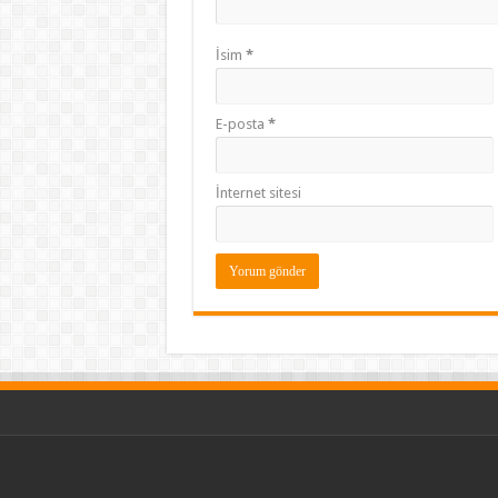
İsim
*
E-posta
*
İnternet sitesi