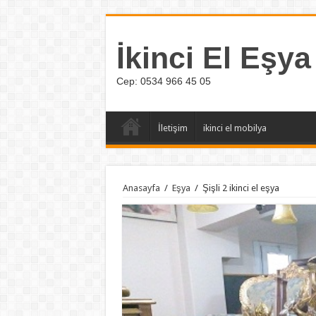
İkinci El Eşya
Cep: 0534 966 45 05
İletişim
ikinci el mobilya
Anasayfa
/
Eşya
/
Şişli 2 ikinci el eşya