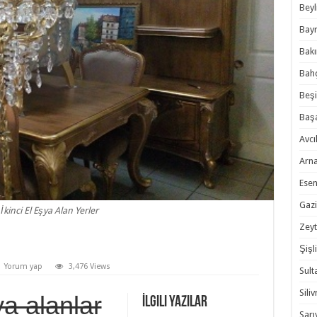
Beyl
Bayr
Bakı
Bahç
Beşi
Başa
Avcıl
Arna
Esen
Gazi
 İkinci El Eşya Alan Yerler
Zeyt
Şişli
Yorum yap
3,476 Views
Sult
Siliv
şya alanlar
İlgili Yazılar
Sarı