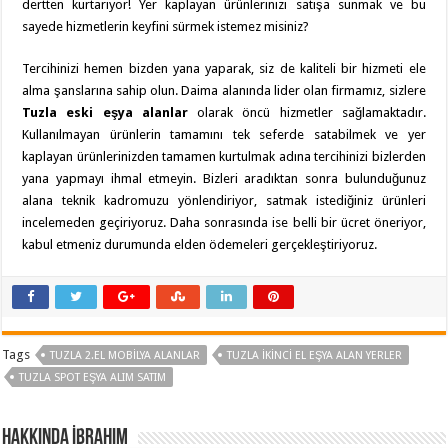
dertten kurtarıyor! Yer kaplayan ürünlerinizi satışa sunmak ve bu
sayede hizmetlerin keyfini sürmek istemez misiniz?
Tercihinizi hemen bizden yana yaparak, siz de kaliteli bir hizmeti ele
alma şanslarına sahip olun. Daima alanında lider olan firmamız, sizlere
Tuzla eski eşya alanlar
olarak öncü hizmetler sağlamaktadır.
Kullanılmayan ürünlerin tamamını tek seferde satabilmek ve yer
kaplayan ürünlerinizden tamamen kurtulmak adına tercihinizi bizlerden
yana yapmayı ihmal etmeyin. Bizleri aradıktan sonra bulunduğunuz
alana teknik kadromuzu yönlendiriyor, satmak istediğiniz ürünleri
incelemeden geçiriyoruz. Daha sonrasında ise belli bir ücret öneriyor,
kabul etmeniz durumunda elden ödemeleri gerçekleştiriyoruz.
Tags
TUZLA 2.EL MOBILYA ALANLAR
TUZLA İKINCI EL EŞYA ALAN YERLER
TUZLA SPOT EŞYA ALIM SATIM
Hakkında İbrahim