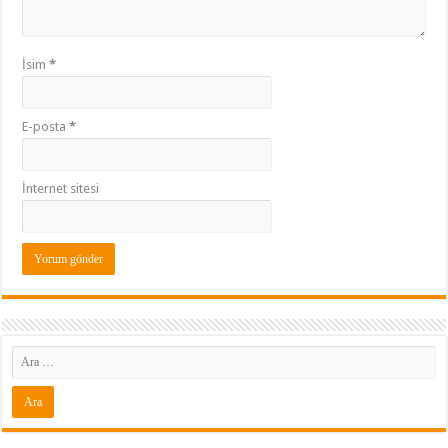
İsim
*
E-posta
*
İnternet sitesi