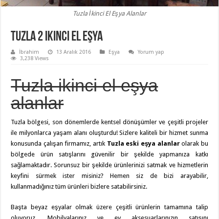
Tuzla İkinci El Eşya Alanlar
Tuzla 2 ikinci el eşya
İbrahim
13 Aralık 2016
Eşya
Yorum yap
3,238 Views
Tuzla ikinci el eşya
alanlar
Tuzla bölgesi, son dönemlerde kentsel dönüşümler ve çeşitli projeler
ile milyonlarca yaşam alanı oluşturdu! Sizlere kaliteli bir hizmet sunma
konusunda çalışan firmamız, artık
Tuzla eski eşya alanlar
olarak bu
bölgede ürün satışlarını güvenilir bir şekilde yapmanıza katkı
sağlamaktadır. Sorunsuz bir şekilde ürünlerinizi satmak ve hizmetlerin
keyfini sürmek ister misiniz? Hemen siz de bizi arayabilir,
kullanmadığınız tüm ürünleri bizlere satabilirsiniz.
Başta beyaz eşyalar olmak üzere çeşitli ürünlerin tamamına talip
oluyoruz. Mobilyalarınız ve ev aksesuarlarınızın satışını