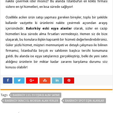
nakite çevirmek ister misiniz? Bu alanda İstanbul’un en köklü firması
sizlere en iyi hizmetleri, en kısa sürede sağlıyor!
Özellikle acilen ürün satışı yapması gereken bireyler, toplu bir şekilde
kullanılır vaziyette ki ürünlerini nakite çevirmek açısından arayış
içerisindedir.
Bakırköy eski eşya alanlar
olarak, sizler en cazip
hizmetleri kısa sürede alma fırsatları vermekteyiz. Hemen siz de bize
ulaşarak, bu konulara ilişkin kapsamlı bir hizmeti değerlendirebilirsiniz.
Güler yüzlü hizmet, müşteri memnuniyeti ve detaylı çalışması ile bilinen
firmamız, İstanbul’da birçok ev sahibinin başlıca tercihi konumuna
geldi. Bu alanda ise eşya satışlarınızı gerçekleştirip, belki de yeni satın
aldığınız ürünlerin bir miktar kadar zararını karşılama durumu söz
konusu olabilir!
Tags
BAKIRKÖY 2.EL EV EŞYASI ALIM SATIMI
BAKIRKÖY İKINCI EL MOBILYA ALAN YERLER
BAKIRKÖY SPOT EŞYA ALANLAR