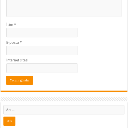
İsim
*
E-posta
*
İnternet sitesi