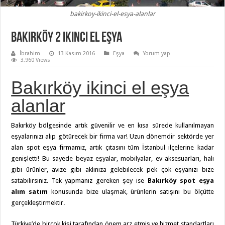
bakirkoy-ikinci-el-esya-alanlar
Bakırköy 2 ikinci el eşya
İbrahim
13 Kasım 2016
Eşya
Yorum yap
3,960 Views
Bakırköy ikinci el eşya
alanlar
Bakırköy bölgesinde artık güvenilir ve en kısa sürede kullanılmayan
eşyalarınızı alıp götürecek bir firma var! Uzun dönemdir sektörde yer
alan spot eşya firmamız, artık çıtasını tüm İstanbul ilçelerine kadar
genişletti! Bu sayede beyaz eşyalar, mobilyalar, ev aksesuarları, halı
gibi ürünler, avize gibi aklınıza gelebilecek pek çok eşyanızı bize
satabilirsiniz. Tek yapmanız gereken şey ise
Bakırköy spot eşya
alım satım
konusunda bize ulaşmak, ürünlerin satışını bu ölçütte
gerçekleştirmektir.
Türkiye’de birçok kişi tarafından önem arz etmiş ve hizmet standartları