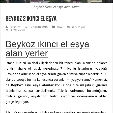
beykoz-ikinci-el-esya-alim-satim
Beykoz 2 ikinci el eşya
İbrahim
19 Kasım 2016
Eşya
Yorum yap
3,293 Views
Beykoz ikinci el eşya
alan yerler
İstanbul’un en kalabalık ilçelerinden bir tanesi olan, alanında onlarca
farklı mahalle olmasıyla neredeyse 7 milyonlu İstanbul’un yaşadığı
Beykoz’da artık ikinci el eşyalarınızı güvenle satışa sunabileceksiniz. Bu
alanda spotçu bulma konusunda sorunlar mı yaşıyorsunuz? Hemen siz
de
Beykoz eski eşya alanlar
konusunda bize ulaşabilir, güvenle
ürünlerinizi satışa sunabilirsiniz. Teknik kadromuz bulunduğunuz
muhite geliyor, eşyalarınızı teslim alıyor ve ödemelerinizi elden
gerçekleştiriyor.
Bilindiği gibi evinde ki mobilya ve beyaz eşyaları yenilemek isteyenlerin