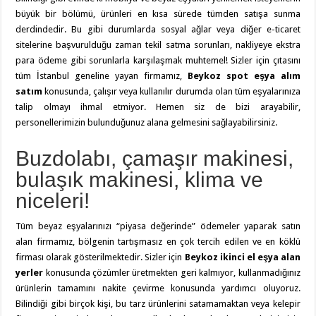
büyük bir bölümü, ürünleri en kısa sürede tümden satışa sunma
derdindedir. Bu gibi durumlarda sosyal ağlar veya diğer e-ticaret
sitelerine başvurulduğu zaman tekil satma sorunları, nakliyeye ekstra
para ödeme gibi sorunlarla karşılaşmak muhtemel! Sizler için çıtasını
tüm İstanbul geneline yayan firmamız,
Beykoz spot eşya alım
satım
konusunda, çalışır veya kullanılır durumda olan tüm eşyalarınıza
talip olmayı ihmal etmiyor. Hemen siz de bizi arayabilir,
personellerimizin bulunduğunuz alana gelmesini sağlayabilirsiniz.
Buzdolabı, çamaşır makinesi,
bulaşık makinesi, klima ve
niceleri!
Tüm beyaz eşyalarınızı “piyasa değerinde” ödemeler yaparak satın
alan firmamız, bölgenin tartışmasız en çok tercih edilen ve en köklü
firması olarak gösterilmektedir. Sizler için
Beykoz ikinci el eşya alan
yerler
konusunda çözümler üretmekten geri kalmıyor, kullanmadığınız
ürünlerin tamamını nakite çevirme konusunda yardımcı oluyoruz.
Bilindiği gibi birçok kişi, bu tarz ürünlerini satamamaktan veya kelepir