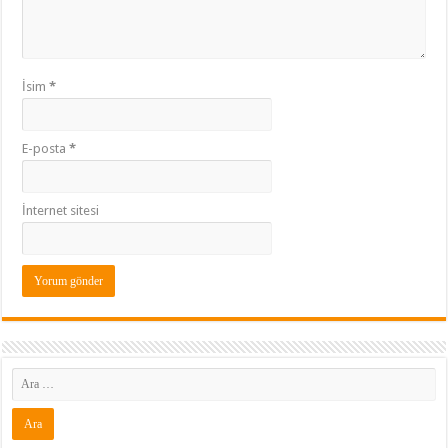
İsim
*
E-posta
*
İnternet sitesi