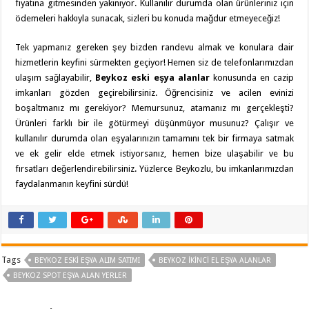
fiyatına gitmesinden yakınıyor. Kullanılır durumda olan ürünleriniz için
ödemeleri hakkıyla sunacak, sizleri bu konuda mağdur etmeyeceğiz!
Tek yapmanız gereken şey bizden randevu almak ve konulara dair
hizmetlerin keyfini sürmekten geçiyor! Hemen siz de telefonlarımızdan
ulaşım sağlayabilir,
Beykoz eski eşya alanlar
konusunda en cazip
imkanları gözden geçirebilirsiniz. Öğrencisiniz ve acilen evinizi
boşaltmanız mı gerekiyor? Memursunuz, atamanız mı gerçekleşti?
Ürünleri farklı bir ile götürmeyi düşünmüyor musunuz? Çalışır ve
kullanılır durumda olan eşyalarınızın tamamını tek bir firmaya satmak
ve ek gelir elde etmek istiyorsanız, hemen bize ulaşabilir ve bu
fırsatları değerlendirebilirsiniz. Yüzlerce Beykozlu, bu imkanlarımızdan
faydalanmanın keyfini sürdü!
Tags
BEYKOZ ESKI EŞYA ALIM SATIMI
BEYKOZ İKINCI EL EŞYA ALANLAR
BEYKOZ SPOT EŞYA ALAN YERLER