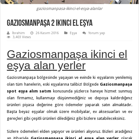
gaziosmanpasa-ikinci-el-esya-alanlar
Gaziosmanpaşa 2 ikinci el eşya
İbrahim
26 Kasım 2016
Eşya
Yorum yap
3,403 Views
Gaziosmanpaşa ikinci el
eşya alan yerler
Gaziosmanpaşa bölgesinde yaşayan ve evinde ki eşyalarını yenilemiş
olan tüm hanelerin, eski eşyalarına talibiz! Bölgede
Gaziosmanpaşa
spot eşya alım satım
konusunda yüzlerce haneye hizmet sunmuş
olan firmamız, kullanmayı düşünmediğiniz ve depoya kaldırdığınız
ürünleri piyasa değerine göre ödemeler yaparak satın almaktadır.
Başta beyaz eşyalar olmak üzere mobilyalar, ev aksesuarları ve ev
gereçleri gibi çeşitli ürünleri dilediğiniz gibi bizlere satabileceksiniz.
Sizlere ödemeleri elden yapıyor ve ürünleri alıyoruz. Bizleri aradığınız
an itibariyle
Gaziosmanpaşa ikinci el eşya alan yerler
olarak