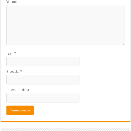
Yorum
İsim
*
E-posta
*
İnternet sitesi