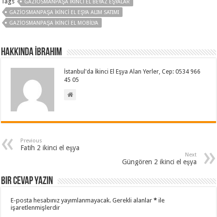
Tags
GAZIOSMANPAŞA İKINCI EL BEYAZ EŞYALAR
GAZIOSMANPAŞA İKINCI EL EŞYA ALIM SATIMI
GAZIOSMANPAŞA İKINCI EL MOBILYA
Hakkında İbrahim
İstanbul'da İkinci El Eşya Alan Yerler, Cep: 0534 966
45 05
Previous
Fatih 2 ikinci el eşya
Next
Güngören 2 ikinci el eşya
Bir cevap yazın
E-posta hesabınız yayımlanmayacak.
Gerekli alanlar
*
ile
işaretlenmişlerdir