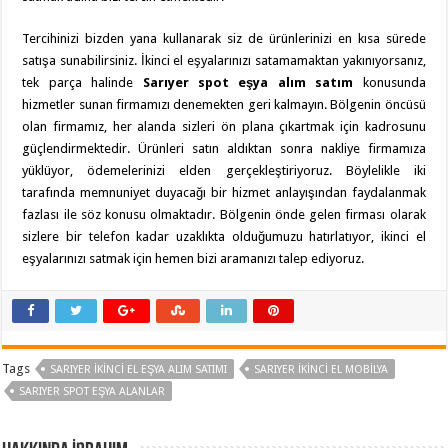
Tercihinizi bizden yana kullanarak siz de ürünlerinizi en kısa sürede
satışa sunabilirsiniz. İkinci el eşyalarınızı satamamaktan yakınıyorsanız,
tek parça halinde
Sarıyer spot eşya alım satım
konusunda
hizmetler sunan firmamızı denemekten geri kalmayın. Bölgenin öncüsü
olan firmamız, her alanda sizleri ön plana çıkartmak için kadrosunu
güçlendirmektedir. Ürünleri satın aldıktan sonra nakliye firmamıza
yüklüyor, ödemelerinizi elden gerçekleştiriyoruz. Böylelikle iki
tarafında memnuniyet duyacağı bir hizmet anlayışından faydalanmak
fazlası ile söz konusu olmaktadır. Bölgenin önde gelen firması olarak
sizlere bir telefon kadar uzaklıkta olduğumuzu hatırlatıyor, ikinci el
eşyalarınızı satmak için hemen bizi aramanızı talep ediyoruz.
Tags
SARIYER İKINCI EL EŞYA ALIM SATIMI
SARIYER İKINCI EL MOBILYA
SARIYER SPOT EŞYA ALANLAR