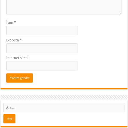
İsim
*
E-posta
*
İnternet sitesi