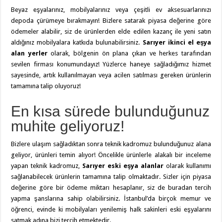
Beyaz eşyalarınız, mobilyalarınız veya çeşitli ev aksesuarlarınızı
depoda çürümeye bırakmayın! Bizlere satarak piyasa değerine göre
ödemeler alabilir, siz de ürünlerden elde edilen kazanç ile yeni satın
aldığınız mobilyalara katkıda bulunabilirsiniz.
Sarıyer ikinci el eşya
alan yerler
olarak, bölgenin ön plana çıkan ve herkes tarafından
sevilen firması konumundayız! Yüzlerce haneye sağladığımız hizmet
sayesinde, artık kullanılmayan veya acilen satılması gereken ürünlerin
tamamına talip oluyoruz!
En kısa sürede bulunduğunuz
muhite geliyoruz!
Bizlere ulaşım sağladıktan sonra teknik kadromuz bulunduğunuz alana
geliyor, ürünleri temin alıyor! Öncelikle ürünlerle alakalı bir inceleme
yapan teknik kadromuz,
Sarıyer eski eşya alanlar
olarak kullanımı
sağlanabilecek ürünlerin tamamına talip olmaktadır. Sizler için piyasa
değerine göre bir ödeme miktarı hesaplanır, siz de buradan tercih
yapma şanslarına sahip olabilirsiniz. İstanbul’da birçok memur ve
öğrenci, evinde ki mobilyaları yenilemiş halk sakinleri eski eşyalarını
satmak adına bizi tercih etmektedir.