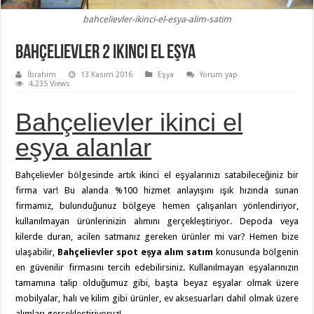
bahcelievler-ikinci-el-esya-alim-satim
Bahçelievler 2 ikinci el eşya
İbrahim
13 Kasım 2016
Eşya
Yorum yap
4,235 Views
Bahçelievler ikinci el
eşya alanlar
Bahçelievler bölgesinde artık ikinci el eşyalarınızı satabileceğiniz bir
firma var! Bu alanda %100 hizmet anlayışını ışık hızında sunan
firmamız, bulunduğunuz bölgeye hemen çalışanları yönlendiriyor,
kullanılmayan ürünlerinizin alımını gerçekleştiriyor. Depoda veya
kilerde duran, acilen satmanız gereken ürünler mi var? Hemen bize
ulaşabilir,
Bahçelievler spot eşya alım satım
konusunda bölgenin
en güvenilir firmasını tercih edebilirsiniz. Kullanılmayan eşyalarınızın
tamamına talip olduğumuz gibi, başta beyaz eşyalar olmak üzere
mobilyalar, halı ve kilim gibi ürünler, ev aksesuarları dahil olmak üzere
alımları gerçekleştiriyoruz!