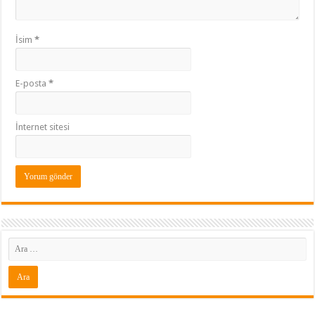
İsim
*
E-posta
*
İnternet sitesi