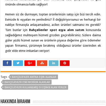
önünde olmanıza katkı sağlıyor!
Hemen siz de durmayın, toptan ürünlerinizin satışı için bizi tercih edin.
Evinizde ki eşyaları mı yenilediniz? İl değiştiriyorsunuz ve herhangi bir
nakliye firmasıyla anlaşamadınız, acilen ürünleri satmanız mı gerekli?
Tüm bunlar için
Bahçelievler spot eşya alım satım
konusunda
sağladığımız muhteşem hizmeti gözden geçirebilirsiniz. Sizlere daima
güler yüzlü hizmet sunan ve ürünlerin piyasa değerine göre ödemeler
yapan firmamız, çürümeye bırakmış olduğunuz ürünler üzerinden ek
gelir elde etme imkanları veriyor!
Tags
BAHÇELIEVLER ANTIKA EŞYA ALANLAR
BAHÇELIEVLER ESKI MOBILYA ALANLAR
BAHÇELIEVLER KULLANILMIŞ EV EŞYASI ALAN YERLER
Hakkında İbrahim