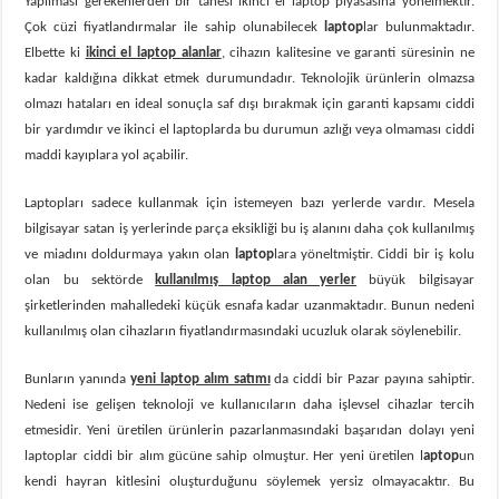
Yapılması gerekenlerden bir tanesi ikinci el laptop piyasasına yönelmektir.
Çok cüzi fiyatlandırmalar ile sahip olunabilecek
laptop
lar bulunmaktadır.
Elbette ki
ikinci el laptop alanlar
, cihazın kalitesine ve garanti süresinin ne
kadar kaldığına dikkat etmek durumundadır. Teknolojik ürünlerin olmazsa
olmazı hataları en ideal sonuçla saf dışı bırakmak için garanti kapsamı ciddi
bir yardımdır ve ikinci el laptoplarda bu durumun azlığı veya olmaması ciddi
maddi kayıplara yol açabilir.
Laptopları sadece kullanmak için istemeyen bazı yerlerde vardır. Mesela
bilgisayar satan iş yerlerinde parça eksikliği bu iş alanını daha çok kullanılmış
ve miadını doldurmaya yakın olan
laptop
lara yöneltmiştir. Ciddi bir iş kolu
olan bu sektörde
kullanılmış laptop alan yerler
büyük bilgisayar
şirketlerinden mahalledeki küçük esnafa kadar uzanmaktadır. Bunun nedeni
kullanılmış olan cihazların fiyatlandırmasındaki ucuzluk olarak söylenebilir.
Bunların yanında
yeni laptop alım satımı
da ciddi bir Pazar payına sahiptir.
Nedeni ise gelişen teknoloji ve kullanıcıların daha işlevsel cihazlar tercih
etmesidir. Yeni üretilen ürünlerin pazarlanmasındaki başarıdan dolayı yeni
laptoplar ciddi bir alım gücüne sahip olmuştur. Her yeni üretilen l
aptop
un
kendi hayran kitlesini oluşturduğunu söylemek yersiz olmayacaktır. Bu