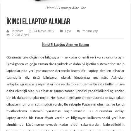
İkinci El Laptop Alan Yer
İkinci El Laptop Alanlar
İbrahim
24 Mayıs 2017
Eşya
Yorum yap
2,008 Views
İkinci El Laptop Alım ve Satımı
Günümüz teknolojisinde bilgisayarın ne kadar önemli yeri varsa onunla aynı
işlevi gören ve çoğu zaman daha yüksek ve daha iyi işletim sistemlerine sahip
laptoplarında yeri yadsınamaz derecede önemlidir. Laptop denilen cihazlar
taşınabilir diz üstü bilgisayar olarak lügatımıza geçmiştir. Adından
anlaşılacağı üzere iş seyahatlerinde ya da toplantı zamanlarında kullanılmaya
daha elverişli olan bu cihazlar zaman zaman kendini yapabildikleri açısından
bir tık daha öne çıkarmıştır. Her başarılı gelişmenin sonucunda ortaya çıkan
cihazların bir alım satım gücü vardır. Bu sebeple Pazarının oluşması ve kendi
fiyatlandırma sistemini yaratması kaçınılmazdır. Bu durumdan dolayı
laptoplarında bir Pazar fiyatı vardır ve bilgisayar kullanımındaki yeri baz
alındığında küçümsenemeyecek kadar ciddi rakamlardan bahsedilebilir.