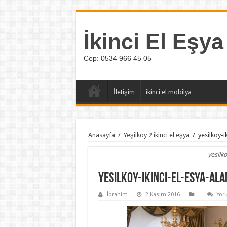
İkinci El Eşya
Cep: 0534 966 45 05
İletişim
ikinci el mobilya
Anasayfa
/
Yeşilköy 2 ikinci el eşya
/
yesilkoy-i
yesilko
yesilkoy-ikinci-el-esya-al
İbrahim
2 Kasım 2016
Yor