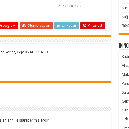
5 Aralık 2017
Küçü
Kağı
Google +
Stumbleupon
LinkedIn
Pinterest
Büyü
İkinc
 Alan Yerler, Cep: 0534 966 45 05
Kadı
Ataş
Malt
Pend
Sult
Çekm
Gebz
Üskü
alanlar
*
ile işaretlenmişlerdir
Ümra