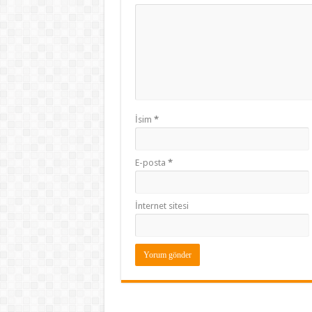
İsim
*
E-posta
*
İnternet sitesi