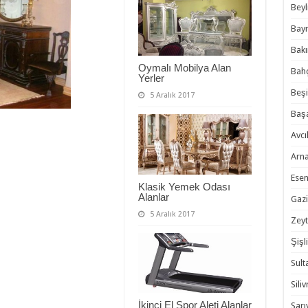
Beyl
Bayr
Bakı
Oymalı Mobilya Alan
Bahç
Yerler
Beşi
5 Aralık 2017
Başa
Avcıl
Arna
Esen
Klasik Yemek Odası
Alanlar
Gazi
5 Aralık 2017
Zeyt
Şişli
Sult
Siliv
İkinci El Spor Aleti Alanlar
Sarı