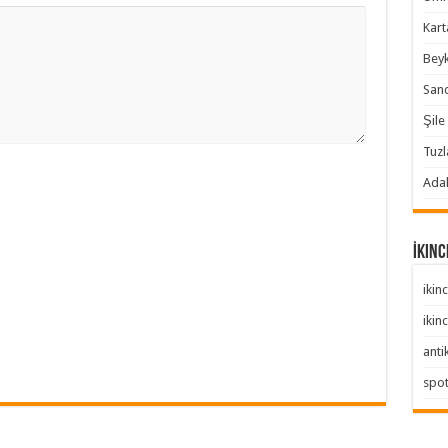
Karta
Beyk
Sanc
Şile 
Tuzl
Adal
İkinc
ikinc
ikinc
anti
spo