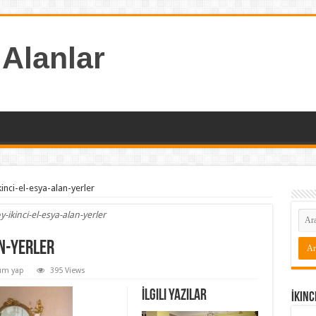
 Alanlar
kinci-el-esya-alan-yerler
y-ikinci-el-esya-alan-yerler
an-yerler
um yap
395 Views
İlgili Yazılar
İkinc