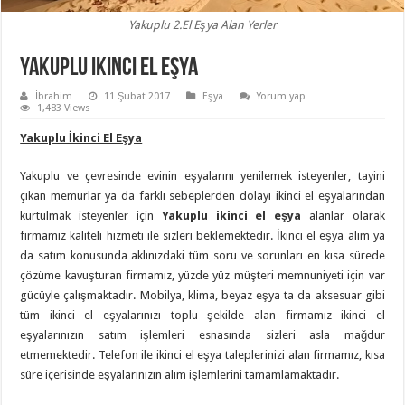
Yakuplu 2.El Eşya Alan Yerler
Yakuplu ikinci el eşya
İbrahim
11 Şubat 2017
Eşya
Yorum yap
1,483 Views
Yakuplu İkinci El Eşya
Yakuplu ve çevresinde evinin eşyalarını yenilemek isteyenler, tayini
çıkan memurlar ya da farklı sebeplerden dolayı ikinci el eşyalarından
kurtulmak isteyenler için
Yakuplu ikinci el eşya
alanlar olarak
firmamız kaliteli hizmeti ile sizleri beklemektedir. İkinci el eşya alım ya
da satım konusunda aklınızdaki tüm soru ve sorunları en kısa sürede
çözüme kavuşturan firmamız, yüzde yüz müşteri memnuniyeti için var
gücüyle çalışmaktadır. Mobilya, klima, beyaz eşya ta da aksesuar gibi
tüm ikinci el eşyalarınızı toplu şekilde alan firmamız ikinci el
eşyalarınızın satım işlemleri esnasında sizleri asla mağdur
etmemektedir. Telefon ile ikinci el eşya taleplerinizi alan firmamız, kısa
süre içerisinde eşyalarınızın alım işlemlerini tamamlamaktadır.