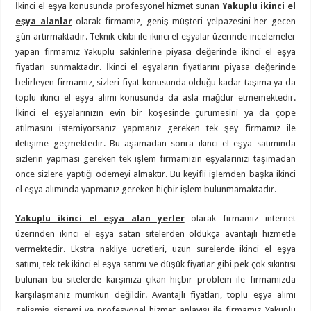
İkinci el eşya konusunda profesyonel hizmet sunan
Yakuplu ikinci el
eşya alanlar
olarak firmamız, geniş müşteri yelpazesini her gecen
gün artırmaktadır. Teknik ekibi ile ikinci el eşyalar üzerinde incelemeler
yapan firmamız Yakuplu sakinlerine piyasa değerinde ikinci el eşya
fiyatları sunmaktadır. İkinci el eşyaların fiyatlarını piyasa değerinde
belirleyen firmamız, sizleri fiyat konusunda olduğu kadar taşıma ya da
toplu ikinci el eşya alımı konusunda da asla mağdur etmemektedir.
İkinci el eşyalarınızın evin bir köşesinde çürümesini ya da çöpe
atılmasını istemiyorsanız yapmanız gereken tek şey firmamız ile
iletişime geçmektedir. Bu aşamadan sonra ikinci el eşya satımında
sizlerin yapması gereken tek işlem firmamızın eşyalarınızı taşımadan
önce sizlere yaptığı ödemeyi almaktır. Bu keyifli işlemden başka ikinci
el eşya alımında yapmanız gereken hiçbir işlem bulunmamaktadır.
Yakuplu ikinci el eşya alan yerler
olarak firmamız internet
üzerinden ikinci el eşya satan sitelerden oldukça avantajlı hizmetle
vermektedir. Ekstra nakliye ücretleri, uzun sürelerde ikinci el eşya
satımı, tek tek ikinci el eşya satımı ve düşük fiyatlar gibi pek çok sıkıntısı
bulunan bu sitelerde karşınıza çıkan hiçbir problem ile firmamızda
karşılaşmanız mümkün değildir. Avantajlı fiyatları, toplu eşya alımı
gelişmiş sistemi ve profesyonel hizmet anlayışı ile firmamız Yakuplu