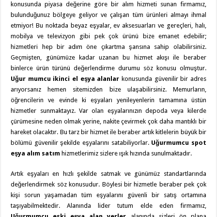
konusunda piyasa değerine göre bir alım hizmeti sunan firmamız,
bulunduğunuz bölgeye geliyor ve çalışan tüm ürünleri almayı ihmal
etmiyor! Bu noktada beyaz eşyalar, ev aksesuarları ve gereçleri, halı,
mobilya ve televizyon gibi pek çok ürünü bize emanet edebilir;
hizmetleri hep bir adım öne çıkartma şansına sahip olabilirsiniz.
Geçmişten, günümüze kadar uzanan bu hizmet akışı ile beraber
binlerce ürün türünü değerlendirme durumu söz konusu olmuştur.
Uğur mumcu ikinci el eşya alanlar
konusunda güvenilir bir adres
arıyorsanız hemen sitemizden bize ulaşabilirsiniz. Memurların,
öğrencilerin ve evinde ki eşyaları yenileyenlerin tamamına üstün
hizmetler sunmaktayız. Var olan eşyalarınızın depoda veya kilerde
çürümesine neden olmak yerine, nakite çevirmek çok daha mantıklı bir
hareket olacaktır. Bu tarz bir hizmet ile beraber artık kitlelerin büyük bir
bölümü güvenilir şekilde eşyalarını satabiliyorlar.
Uğurmumcu spot
eşya alım satım
hizmetlerimiz sizlere ışık hızında sunulmaktadır.
Artık eşyaları en hızlı şekilde satmak ve günümüz standartlarında
değerlendirmek söz konusudur. Böylesi bir hizmetle beraber pek çok
kişi sorun yaşamadan tüm eşyalarını güvenli bir satış ortamına
taşıyabilmektedir. Alanında lider tutum elde eden firmamız,
Uğurmumcu eski eşya alan yerler
alanında sizleri ön plana