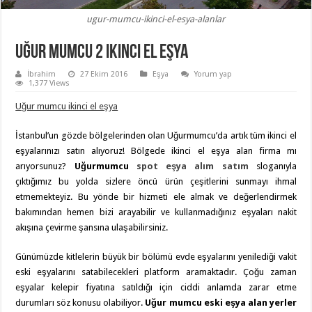
ugur-mumcu-ikinci-el-esya-alanlar
Uğur mumcu 2 ikinci el eşya
İbrahim
27 Ekim 2016
Eşya
Yorum yap
1,377 Views
Uğur mumcu ikinci el eşya
İstanbul’un gözde bölgelerinden olan Uğurmumcu’da artık tüm ikinci el
eşyalarınızı satın alıyoruz! Bölgede ikinci el eşya alan firma mı
arıyorsunuz?
Uğurmumcu
spot eşya alım satım
sloganıyla
çıktığımız bu yolda sizlere öncü ürün çeşitlerini sunmayı ihmal
etmemekteyiz. Bu yönde bir hizmeti ele almak ve değerlendirmek
bakımından hemen bizi arayabilir ve kullanmadığınız eşyaları nakit
akışına çevirme şansına ulaşabilirsiniz.
Günümüzde kitlelerin büyük bir bölümü evde eşyalarını yenilediği vakit
eski eşyalarını satabilecekleri platform aramaktadır. Çoğu zaman
eşyalar kelepir fiyatına satıldığı için ciddi anlamda zarar etme
durumları söz konusu olabiliyor.
Uğur mumcu eski eşya alan yerler