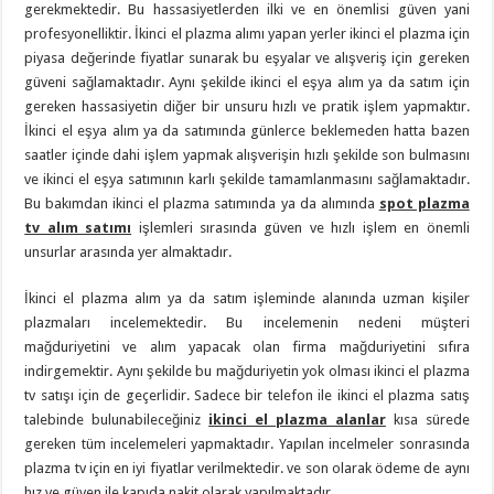
gerekmektedir. Bu hassasiyetlerden ilki ve en önemlisi güven yani
profesyonelliktir. İkinci el plazma alımı yapan yerler ikinci el plazma için
piyasa değerinde fiyatlar sunarak bu eşyalar ve alışveriş için gereken
güveni sağlamaktadır. Aynı şekilde ikinci el eşya alım ya da satım için
gereken hassasiyetin diğer bir unsuru hızlı ve pratik işlem yapmaktır.
İkinci el eşya alım ya da satımında günlerce beklemeden hatta bazen
saatler içinde dahi işlem yapmak alışverişin hızlı şekilde son bulmasını
ve ikinci el eşya satımının karlı şekilde tamamlanmasını sağlamaktadır.
Bu bakımdan ikinci el plazma satımında ya da alımında
spot plazma
tv alım satımı
işlemleri sırasında güven ve hızlı işlem en önemli
unsurlar arasında yer almaktadır.
İkinci el plazma alım ya da satım işleminde alanında uzman kişiler
plazmaları incelemektedir. Bu incelemenin nedeni müşteri
mağduriyetini ve alım yapacak olan firma mağduriyetini sıfıra
indirgemektir. Aynı şekilde bu mağduriyetin yok olması ikinci el plazma
tv satışı için de geçerlidir. Sadece bir telefon ile ikinci el plazma satış
talebinde bulunabileceğiniz
ikinci el plazma alanlar
kısa sürede
gereken tüm incelemeleri yapmaktadır. Yapılan incelmeler sonrasında
plazma tv için en iyi fiyatlar verilmektedir. ve son olarak ödeme de aynı
hız ve güven ile kapıda nakit olarak yapılmaktadır.