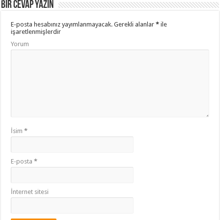
Bir cevap yazın
E-posta hesabınız yayımlanmayacak.
Gerekli alanlar
*
ile
işaretlenmişlerdir
Yorum
İsim
*
E-posta
*
İnternet sitesi