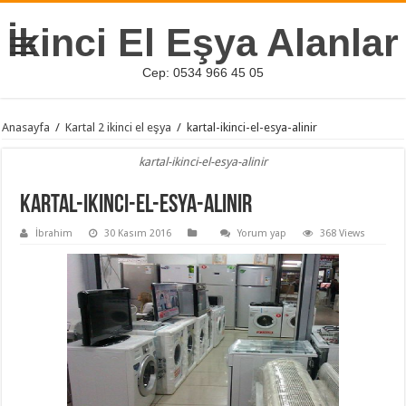
İkinci El Eşya Alanlar
Cep: 0534 966 45 05
Anasayfa
/
Kartal 2 ikinci el eşya
/
kartal-ikinci-el-esya-alinir
kartal-ikinci-el-esya-alinir
kartal-ikinci-el-esya-alinir
İbrahim
30 Kasım 2016
Yorum yap
368 Views