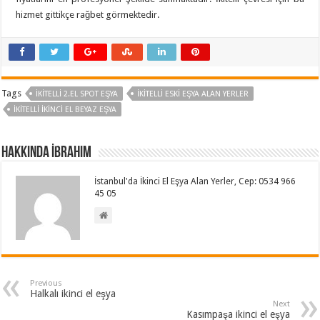
hizmet gittikçe rağbet görmektedir.
Tags
İKITELLI 2.EL SPOT EŞYA
İKITELLI ESKI EŞYA ALAN YERLER
İKITELLI İKINCI EL BEYAZ EŞYA
Hakkında İbrahim
İstanbul'da İkinci El Eşya Alan Yerler, Cep: 0534 966
45 05
Previous
Halkalı ikinci el eşya
Next
Kasımpaşa ikinci el eşya