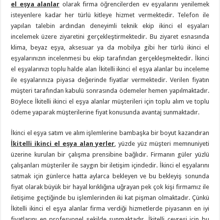
el eşya alanlar
olarak firma öğrencilerden ev eşyalarını yenilemek
isteyenlere kadar her türlü kitleye hizmet vermektedir. Telefon ile
yapılan talebin ardından deneyimli teknik ekip ikinci el eşyaları
incelemek üzere ziyaretini gerçekleştirmektedir. Bu ziyaret esnasında
klima, beyaz eşya, aksesuar ya da mobilya gibi her türlü ikinci el
eşyalarınızın incelenmesi bu ekip tarafından gerçekleşmektedir. İkinci
el eşyalarınızı toplu halde alan İkitelli ikinci el eşya alanlar bu inceleme
ile eşyalarınıza piyasa değerinde fiyatlar vermektedir. Verilen fiyatın
müşteri tarafından kabulü sonrasında ödemeler hemen yapılmaktadır.
Böylece İkitelli ikinci el eşya alanlar müşterileri için toplu alım ve toplu
ödeme yaparak müşterilerine fiyat konusunda avantaj sunmaktadır.
İkinci el eşya satım ve alım işlemlerine bambaşka bir boyut kazandıran
İkitelli ikinci el eşya alan yerler
, yüzde yüz müşteri memnuniyeti
üzerine kurulan bir çalışma prensibine bağlıdır. Firmanın güler yüzlü
çalışanları müşteriler ile saygın bir iletişim içindedir. İkinci el eşyalarını
satmak için günlerce hatta aylarca bekleyen ve bu bekleyiş sonunda
fiyat olarak büyük bir hayal kırıklığına uğrayan pek çok kişi firmamız ile
iletişime geçtiğinde bu işlemlerinden iki kat pişman olmaktadır. Çünkü
İkitelli ikinci el eşya alanlar firma verdiği hizmetlerde piyasanın en iyi
fiyatlarını en profesyonel şekilde sunmaktadır. İkitelli çevresi için bu