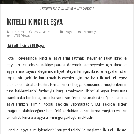
İkitelli İkinci El Eşya Alım Satımı
İkitelli ikinci el eşya
İbrahim
23 Ocak 2017
Eşya
Yorum yap
1,762 Views
İkitelli İkinci El Eşya
İkitelli çevresinde ikinci el eşyalarını satmak isteyenler fakat ikinci el
eşyaları için ekstra nakliye parası ödemek istemeyenler için, ikinci el
eşyalarına piyasa değerinde fiyat isteyenler için, ikinci el eşyalarından
toplu bir şekilde kurtulmak isteyenler için
Halkalı ikinci el eşya
alanlar en ideal adrestir. Firma ikinci el eşya konusunda müşterilerinin
tüm beklentilerini fazlasıyla karşılamaktadır. İkinci el eşya konusuna
bambaşka bir bakış açısı kazandıran firma, satmak istediğiniz ikinci el
eşyalarınızın alımını toplu şekilde yapmaktadır. Bu şekilde sizleri
mağdur olabileceğiniz her türlü zorluktan kuran firma müşterileri için
en rahat ikinci ele eşya alımını gerçekleştirmektedir.
İkinci el eşya alım işlemlerini müşteri talebi ile başlatan
İkitelli ikinci