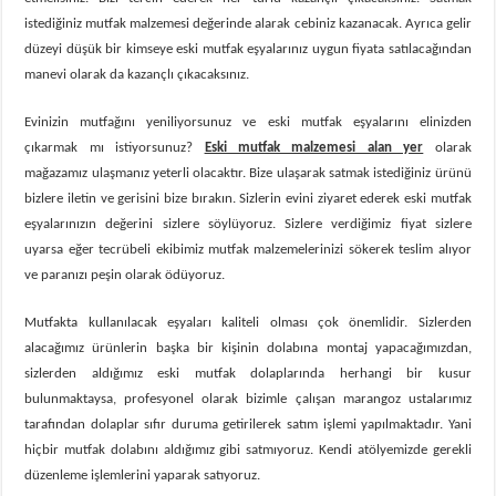
istediğiniz mutfak malzemesi değerinde alarak cebiniz kazanacak. Ayrıca gelir
düzeyi düşük bir kimseye eski mutfak eşyalarınız uygun fiyata satılacağından
manevi olarak da kazançlı çıkacaksınız.
Evinizin mutfağını yeniliyorsunuz ve eski mutfak eşyalarını elinizden
çıkarmak mı istiyorsunuz?
Eski mutfak malzemesi alan yer
olarak
mağazamız ulaşmanız yeterli olacaktır. Bize ulaşarak satmak istediğiniz ürünü
bizlere iletin ve gerisini bize bırakın. Sizlerin evini ziyaret ederek eski mutfak
eşyalarınızın değerini sizlere söylüyoruz. Sizlere verdiğimiz fiyat sizlere
uyarsa eğer tecrübeli ekibimiz mutfak malzemelerinizi sökerek teslim alıyor
ve paranızı peşin olarak ödüyoruz.
Mutfakta kullanılacak eşyaları kaliteli olması çok önemlidir. Sizlerden
alacağımız ürünlerin başka bir kişinin dolabına montaj yapacağımızdan,
sizlerden aldığımız eski mutfak dolaplarında herhangi bir kusur
bulunmaktaysa, profesyonel olarak bizimle çalışan marangoz ustalarımız
tarafından dolaplar sıfır duruma getirilerek satım işlemi yapılmaktadır. Yani
hiçbir mutfak dolabını aldığımız gibi satmıyoruz. Kendi atölyemizde gerekli
düzenleme işlemlerini yaparak satıyoruz.