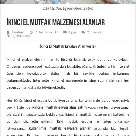
2.El Mutfak Eşyası Alım Satım
İkinci El Mutfak Malzemesi Alanlar
İbrahim
7 Haziran 2017
Eşya
Yorum yap
2,790 Views
İkinci El Mutfak Eşyaları Alan yerler
İkinci el malzemelerinin her türlüsünü bulmak artık daha da kolaylaştı.
Önceden sadece spot mağazalardan bulabileceğimiz ürünleri artık internet
üzerinden kovalayarak daha hızlı bir şekilde bulma imkanımız
bulunmaktadır. İnternette ikinci el malzemelerin alım satım işlemleri her
geçen zaman daha da büyümektedir.
Her türlü ikinci el eşyayı bulabiliyoruz ama kalitelisini de bulabilecek miyiz
peki? Sizler de
ikinci el mutfak eşyası alım satım
yapan yerleri arıyorsanız,
biz sizleri mağazamızda bekliyoruz. İkinci el mutfak malzemeleri kalitesi ile
adından söz ettirmektedir. Eski mutfak eşyaları elinizden çıkarmak
istiyorsanız,
kullanılmış mutfak eşyaları alanlar
arasında bizi tercih
etmelisiniz. Bizi tercih ederek her türlü kazançlı çıkacaksınız. Satmak