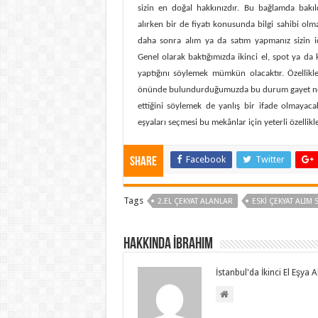
sizin en doğal hakkınızdır. Bu bağlamda bakıl
alırken bir de fiyatı konusunda bilgi sahibi olma
daha sonra alım ya da satım yapmanız sizin içi
Genel olarak baktığımızda ikinci el, spot ya da 
yaptığını söylemek mümkün olacaktır. Özellikl
önünde bulundurduğumuzda bu durum gayet normal
ettiğini söylemek de yanlış bir ifade olmayac
eşyaları seçmesi bu mekânlar için yeterli özellikle
Facebook
Twitter
Share
Tags
2.EL ÇEKYAT ALANLAR
ESKI ÇEKYAT ALIM 
Hakkında İbrahim
İstanbul'da İkinci El Eşya