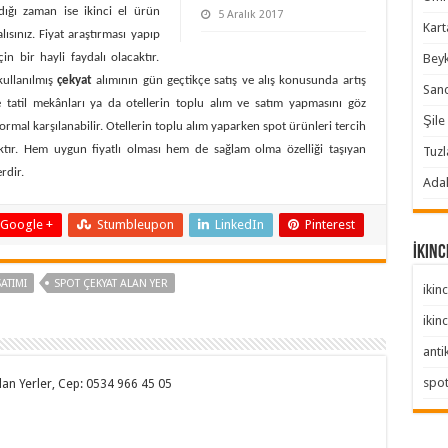
dığı zaman ise ikinci el ürün
5 Aralık 2017
Karta
lısınız. Fiyat araştırması yapıp
Beyk
n bir hayli faydalı olacaktır.
kullanılmış
çekyat
alımının gün geçtikçe satış ve alış konusunda artış
Sanc
e tatil mekânları ya da otellerin toplu alım ve satım yapmasını göz
Şile 
 karşılanabilir. Otellerin toplu alım yaparken spot ürünleri tercih
aktır. Hem uygun fiyatlı olması hem de sağlam olma özelliği taşıyan
Tuzl
rdir.
Adal
Google +
Stumbleupon
LinkedIn
Pinterest
İkinc
SATIMI
SPOT ÇEKYAT ALAN YER
ikinc
ikinc
anti
spo
 Alan Yerler, Cep: 0534 966 45 05