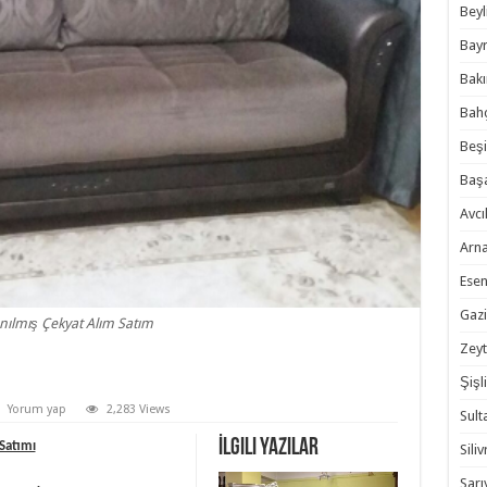
Beyl
Bayr
Bakı
Bahç
Beşi
Başa
Avcıl
Arna
Esen
Gazi
nılmış Çekyat Alım Satım
Zeyt
Şişli
Yorum yap
2,283 Views
Sult
İlgili Yazılar
 Satımı
Siliv
Sarı