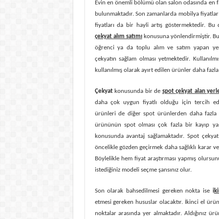
Evin en önemli bölümü olan salon odasında en f
bulunmaktadır. Son zamanlarda mobilya fiyatları
fiyatları da bir hayli artış göstermektedir. B
çekyat alım satımı
konusuna yönlendirmiştir. Bu
öğrenci ya da toplu alım ve satım yapan yer
çekyatın sağlam olması yetmektedir. Kullanıl
kullanılmış olarak ayırt edilen ürünler daha fazl
Çekyat
konusunda bir de
spot çekyat alan yerl
daha çok uygun fiyatlı olduğu için tercih ed
ürünleri de diğer spot ürünlerden daha fazla
ürününün spot olması çok fazla bir kayıp yaş
konusunda avantaj sağlamaktadır. Spot çekyat
öncelikle gözden geçirmek daha sağlıklı karar v
Böylelikle hem fiyat araştırması yapmış olur
istediğiniz modeli seçme şansınız olur.
Son olarak bahsedilmesi gereken nokta ise
i
k
etmesi gereken hususlar olacaktır. İkinci el ürün
noktalar arasında yer almaktadır. Aldığınız ür