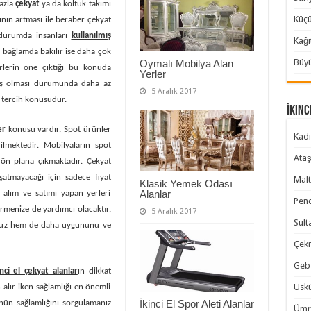
azla
çekyat
ya da koltuk takımı
Küçü
nın artması ile beraber çekyat
u durumda insanları
kullanılmış
Kağı
 bağlamda bakılır ise daha çok
Büyü
Oymalı Mobilya Alan
lerin öne çıktığı bu konuda
Yerler
mış olması durumunda daha az
5 Aralık 2017
a tercih konusudur.
İkinc
er
konusu vardır. Spot ürünler
Kadı
ilmektedir. Mobilyaların spot
Ataş
 ön plana çıkmaktadır. Çekyat
atmayacağı için sadece fiyat
Malt
Klasik Yemek Odası
Alanlar
 alım ve satımı yapan yerleri
Pend
ermenize de yardımcı olacaktır.
5 Aralık 2017
Sult
sunuz hem de daha uygununu ve
Çekm
Gebz
inci el çekyat alanlar
ın dikkat
Üskü
 alır iken sağlamlığı en önemli
İkinci El Spor Aleti Alanlar
ünün sağlamlığını sorgulamanız
Ümra