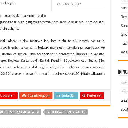
emekteyiz.
5 Aralık 2017
Karta
ar
arasındaki farkımızı bizim
Beyk
güne kadar olan çalışmalarımızda hem satıcı olarak sizi, hem de alıcı
Sanc
çin çalıştık.
Şile 
rklı olarak bizim farkımız ise, her türlü teknik destek ve ürün
Tuzl
almak istediğiniz çamaşır, bulaşık makinesi markalarına, buzdolabı ve
Adal
alarına ve ayrıca klima seçeneklerine firmamızın İstanbul’un Adalar,
pe, Beykoz, Sultanbeyli, Kartal, Pendik, Büyükçekmece, Tuzla, Şile,
lerimize gelerek ulaşabileceğiniz gibi, iletişim telefon numaralarımız
0
İkinc
 22 50
’ yi arayarak ya da e- mail adresimiz
spotcu50@hotmail.com
’a
ikinc
ikinc
Google +
Stumbleupon
LinkedIn
Pinterest
anti
spo
MIŞ BEYAZ EŞYA ALIM SATIM
SPOT BEYAZ EŞYA ALANLAR