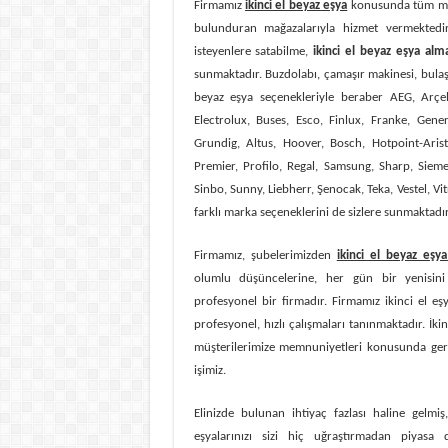
Firmamız
ikinci el beyaz eşya
konusunda tüm mar
bulunduran mağazalarıyla hizmet vermektedir
isteyenlere satabilme,
ikinci
el beyaz eşya al
sunmaktadır. Buzdolabı, çamaşır makinesi, bul
beyaz eşya seçenekleriyle beraber
AEG, Arçe
Electrolux, Buses, Esco, Finlux, Franke, Gener
Grundig, Altus, Hoover, Bosch, Hotpoint-Arist
Premier, Profilo, Regal, Samsung, Sharp, Sieme
Sinbo, Sunny, Liebherr, Şenocak, Teka, Vestel, Vit
farklı marka seçeneklerini de sizlere sunmaktadır
Firmamız, şubelerimizden
ikinci el beyaz eşya
olumlu düşüncelerine, her gün bir yenisini 
profesyonel bir firmadır. Firmamız ikinci el eş
profesyonel, hızlı çalışmaları tanınmaktadır. İki
müşterilerimize memnuniyetleri konusunda ger
işimiz.
Elinizde bulunan ihtiyaç fazlası haline gelm
eşyalarınızı sizi hiç uğraştırmadan piyasa