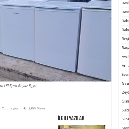
Beyl
Bayr
Bakı
Bahç
Beşi
Başa
Avcıl
Arna
Esen
Gazi
inci El Spot Beyaz Eşya
Zeyt
Şişli
Yorum yap
2,087 Views
Sult
İlgili Yazılar
Siliv
Sarı