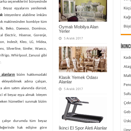
ka seçeneklerini bünyesinde
Küçü
. Beyaz eşyalarını yenilemek
mak
isteyenlere alabilme imkânı
Kağı
aşık makinesinden kombiye tüm
Büyü
Oymalı Mobilya Alan
lik, Beko, Daewoo, Dominox,
Yerler
al Electric, Hisense, Gorenje,
5 Aralık 2017
on, Indesit, Kleo, LG, Midea,
İkinc
ns, Silverline, Simfer, Waeco,
rifrigo, Whirlpool, Zanussi gibi
Kadı
.
Ataş
 alanların
bizim hakkımızdaki
Malt
Klasik Yemek Odası
Alanlar
ekleyebilmek adına çalışan,
Pend
ya alım satım alanında dürüst,
5 Aralık 2017
Sult
nci el beyaz eşya almak isteyen
eken hizmetleri sunmak bizim
Çekm
Gebz
Üskü
iş, çalışır durumda tüm beyaz
İkinci El Spor Aleti Alanlar
 değerinde hak edişine göre
Ümra