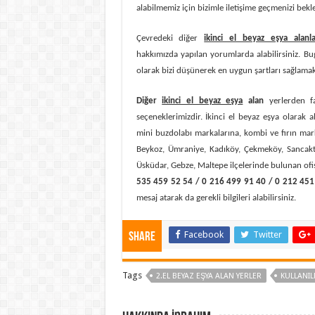
alabilmemiz için bizimle iletişime geçmenizi bekl
Çevredeki diğer
ikinci el beyaz eşya alanl
hakkımızda yapılan yorumlarda alabilirsiniz. Bu
olarak bizi düşünerek en uygun şartları sağlamak i
Diğer
ikinci el beyaz eşya
alan
yerlerden fa
seçeneklerimizdir. İkinci el beyaz eşya olarak 
mini buzdolabı markalarına, kombi ve fırın mark
Beykoz, Ümraniye, Kadıköy, Çekmeköy, Sancakte
Üsküdar, Gebze, Maltepe ilçelerinde bulunan ofis
535 459 52 54 / 0 216 499 91 40 / 0 212 451
mesaj atarak da gerekli bilgileri alabilirsiniz.
Facebook
Twitter
Share
Tags
2.EL BEYAZ EŞYA ALAN YERLER
KULLANIL