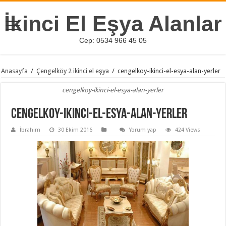
İkinci El Eşya Alanlar
Cep: 0534 966 45 05
Anasayfa
/
Çengelköy 2 ikinci el eşya
/
cengelkoy-ikinci-el-esya-alan-yerler
cengelkoy-ikinci-el-esya-alan-yerler
cengelkoy-ikinci-el-esya-alan-yerler
İbrahim
30 Ekim 2016
Yorum yap
424 Views