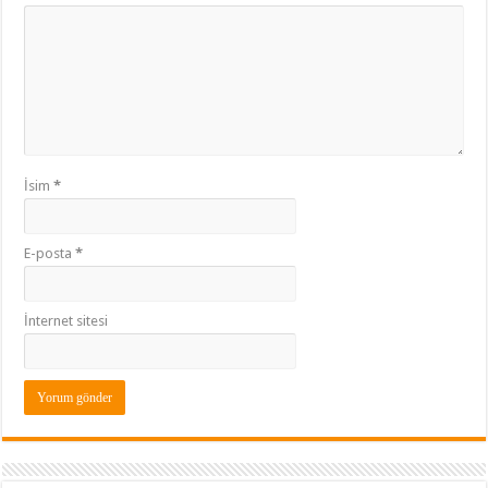
İsim
*
E-posta
*
İnternet sitesi