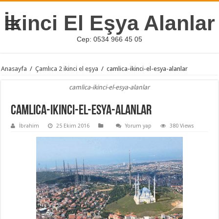
İkinci El Eşya Alanlar
Cep: 0534 966 45 05
Anasayfa
/
Çamlıca 2 ikinci el eşya
/
camlica-ikinci-el-esya-alanlar
camlica-ikinci-el-esya-alanlar
camlica-ikinci-el-esya-alanlar
İbrahim
25 Ekim 2016
Yorum yap
380 Views