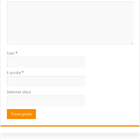
İsim
*
E-posta
*
İnternet sitesi