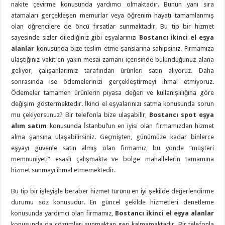
nakite çevirme konusunda yardımcı olmaktadır. Bunun yanı sıra
atamaları gerçekleşen memurlar veya öğrenim hayatı tamamlanmış
olan öğrencilere de öncü fırsatlar sunmaktadır. Bu tip bir hizmet
sayesinde sizler dilediğiniz gibi eşyalarınızı
Bostancı ikinci el eşya
alanlar
konusunda bize teslim etme şanslarına sahipsiniz. Firmamıza
ulaştığınız vakit en yakın mesai zamanı içerisinde bulunduğunuz alana
geliyor, çalışanlarımız tarafından ürünleri satın alıyoruz. Daha
sonrasında ise ödemelerinizi gerçekleştirmeyi ihmal etmiyoruz.
Ödemeler tamamen ürünlerin piyasa değeri ve kullanışlılığına göre
değişim göstermektedir. İkinci el eşyalarınızı satma konusunda sorun
mu çekiyorsunuz? Bir telefonla bize ulaşabilir,
Bostancı spot eşya
alım satım
konusunda İstanbul’un en iyisi olan firmamızdan hizmet
alma şansına ulaşabilirsiniz. Geçmişten, günümüze kadar binlerce
eşyayı güvenle satın almış olan firmamız, bu yönde “müşteri
memnuniyeti” esaslı çalışmakta ve bölge mahallelerin tamamına
hizmet sunmayı ihmal etmemektedir.
Bu tip bir işleyişle beraber hizmet türünü en iyi şekilde değerlendirme
durumu söz konusudur. En güncel şekilde hizmetleri denetleme
konusunda yardımcı olan firmamız,
Bostancı ikinci el eşya alanlar
konusunda da çözümleri sunmaktan geri kalmamaktadır. Bir telefonla