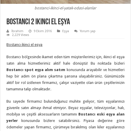
bostanci-ikinci-el-yatak-odasi-alanlar
Bostancı 2 ikinci el eşya
İbrahim
9 Ekim 2016
Eşya
Yorum yap
2,229 Views
Bostancı ikinci el eşya
Bostancı bölgesinde ikamet eden tüm müşterilerimiz için, ikinci el eşya
satın alma hizmetlerimiz aktif hale dönüştü! Bu noktada bizleri
Bostancı spot eşya alım satım
konusunda arayabilir ve hizmetleri
hep bir adım ön plana çıkartma şansına ulaşabilirsiniz. Günümüzde
aktif bir rol üstlenen firmamız, çalışır vaziyette olan ürün çeşitlerinizin
tamamına talip olmaktadır.
Bu sayede firmamız bulunduğunuz muhite geliyor, tüm eşyalarınızı
güvenle satın almayı ihmal etmiyor. Beyaz eşyalar, televizyonlar, halı,
mobilya ve çeşitli aksesuarların tamamını
Bostancı eski eşya alan
yerler
konusunda bizlere satabilirsiniz. Piyasa değerine göre
ödemeler yapan firmamız, çürümeye bırakılmış olan kiler eşyalarınızı