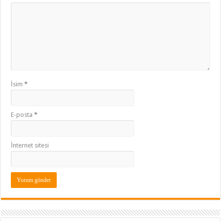
İsim
*
E-posta
*
İnternet sitesi