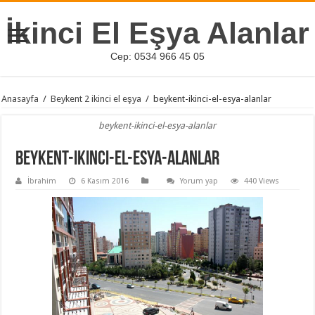
İkinci El Eşya Alanlar
Cep: 0534 966 45 05
Anasayfa
/
Beykent 2 ikinci el eşya
/
beykent-ikinci-el-esya-alanlar
beykent-ikinci-el-esya-alanlar
beykent-ikinci-el-esya-alanlar
İbrahim
6 Kasım 2016
Yorum yap
440 Views