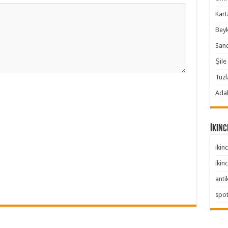
Karta
Beyk
Sanc
Şile 
Tuzl
Adal
İkinc
ikinc
ikinc
anti
spo