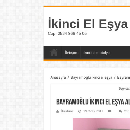
İkinci El Eşya
Cep: 0534 966 45 05
İletişim
ikinci el mobilya
Anasayfa
/
Bayramoğlu ikinci el eşya
/
Bayramo
Bayram
Bayramoğlu İkinci El Eşya A
İbrahim
19 Ocak 2017
Yor