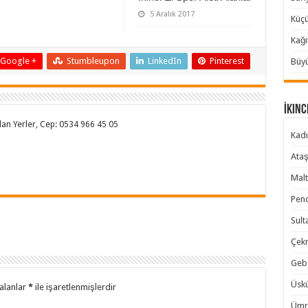
5 Aralık 2017
Küçü
Kağı
Google +
Stumbleupon
LinkedIn
Pinterest
Büyü
İkinc
 Alan Yerler, Cep: 0534 966 45 05
Kadı
Ataş
Malt
Pend
Sult
Çekm
Gebz
Üskü
alanlar
*
ile işaretlenmişlerdir
Ümra