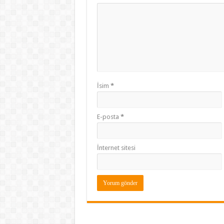
İsim
*
E-posta
*
İnternet sitesi