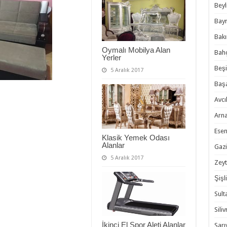
Beyl
Bayr
Bakı
Oymalı Mobilya Alan
Bahç
Yerler
Beşi
5 Aralık 2017
Başa
Avcıl
Arna
Esen
Klasik Yemek Odası
Alanlar
Gazi
5 Aralık 2017
Zeyt
Şişli
Sult
Siliv
İkinci El Spor Aleti Alanlar
Sarı