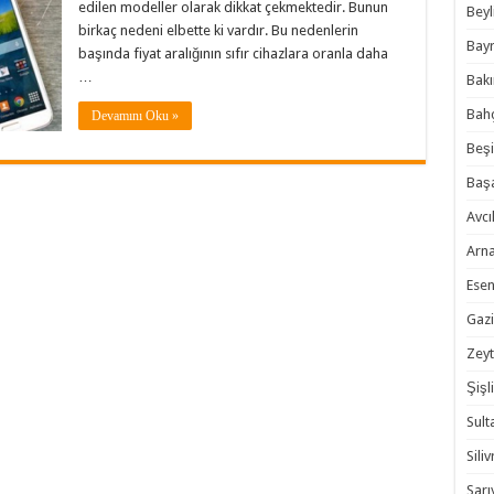
edilen modeller olarak dikkat çekmektedir. Bunun
Beyl
birkaç nedeni elbette ki vardır. Bu nedenlerin
Bayr
başında fiyat aralığının sıfır cihazlara oranla daha
…
Bakı
Bahç
Devamını Oku »
Beşi
Başa
Avcıl
Arna
Esen
Gazi
Zeyt
Şişli
Sult
Siliv
Sarı