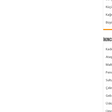
Küçü
Kağı
Büyü
İkinc
Kadı
Ataş
Malt
Pend
Sult
Çekm
Gebz
Üskü
Ümra