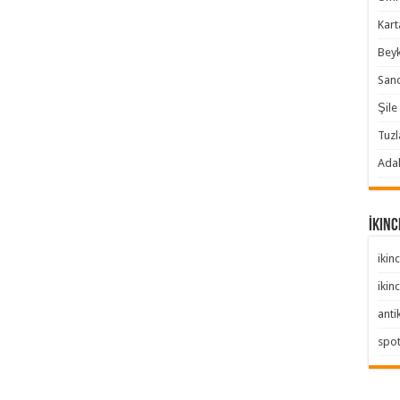
Karta
Beyk
Sanc
Şile 
Tuzl
Adal
İkinc
ikinc
ikinc
anti
spo